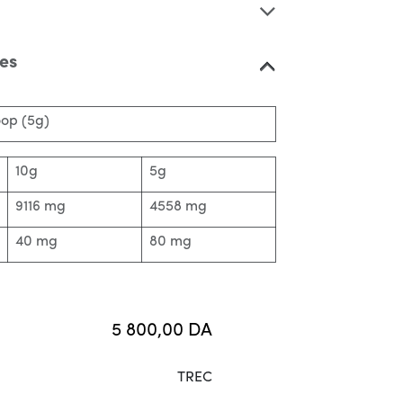
ues
oop (5g)
10g
5g
9116 mg
4558 mg
40 mg
80 mg
5 800,00
DA
TREC