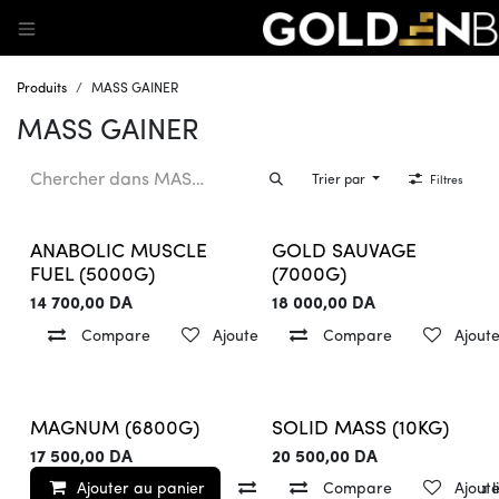
Se rendre au contenu
Produits
MASS GAINER
MASS GAINER
Trier par
Filtres
ANABOLIC MUSCLE
GOLD SAUVAGE
FUEL (5000G)
(7000G)
14 700,00
DA
18 000,00
DA
Compare
Ajouter à la liste de souhaits
Compare
Ajoute
MAGNUM (6800G)
SOLID MASS (10KG)
17 500,00
DA
20 500,00
DA
Ajouter au panier
Compare
Compare
Ajouter à la l
Ajoute